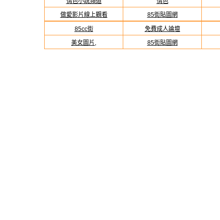
情色小說頻道
情色
做愛影片線上觀看
85街貼圖網
85cc街
免費成人論壇
美女圖片,
85街貼圖網