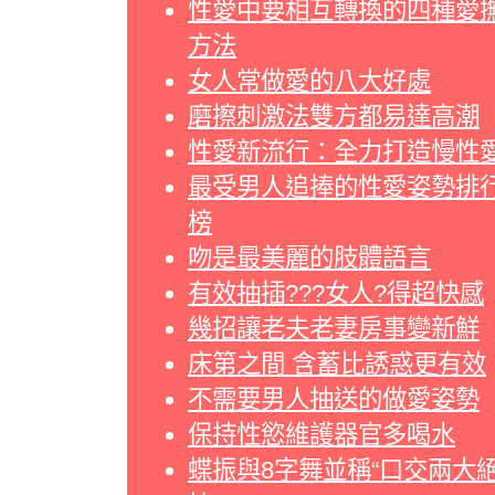
性愛中要相互轉換的四種愛
方法
女人常做愛的八大好處
磨擦刺激法雙方都易達高潮
性愛新流行：全力打造慢性
最受男人追捧的性愛姿勢排
榜
吻是最美麗的肢體語言
有效抽插???女人?得超快感
幾招讓老夫老妻房事變新鮮
床第之間 含蓄比誘惑更有效
不需要男人抽送的做愛姿勢
保持性慾維護器官多喝水
蝶振與8字舞並稱“口交兩大