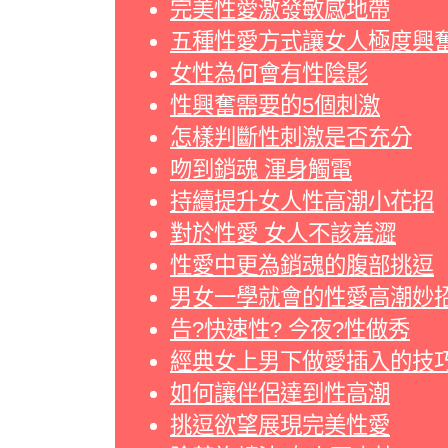
完美性愛激發敏感地帶
五種性愛方式讓女人極度興
女性為何會有性陰影
性興奮需要的5個刺激
怎樣判斷性刺激是否充分
吻到銷魂 渾身觸電
持續提升女人性高潮小花招
對於性愛 女人不該羞澀
性愛中更為銷魂的腹部挑逗
男女一學就會的性愛高潮妙
告?快速性? 今夜?性做秀
經典女上男下做愛插入的技
如何讓伴侶達到性高潮
挑逗欲望展現完美性愛