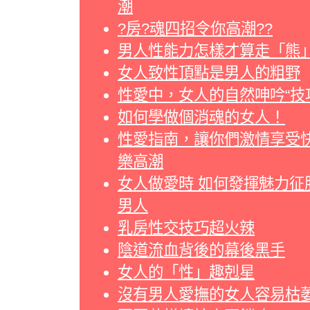
潮
?房?魂四招令你高潮??
男人性能力怎樣才算走「熊
女人致性頂點是男人的粗野
性愛中，女人的自然呻吟“技
如何學做個消魂的女人！
性愛指南，讓你們激情享受
樂高潮
女人做愛時 如何發揮魅力征
男人
乳房性交技巧超火辣
陰道流血背後的幕後黑手
女人的「性」趣剋星
沒有男人愛撫的女人容易枯