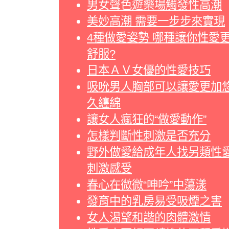
男女聲色遊樂場觸發性高潮
美妙高潮 需要一步步來實現
4種做愛姿勢 哪種讓你性愛
舒服?
日本ＡＶ女優的性愛技巧
吸吮男人胸部可以讓愛更加
久纏綿
讓女人瘋狂的“做愛動作”
怎樣判斷性刺激是否充分
野外做愛給成年人找另類性
刺激感受
春心在微微“呻吟”中蕩漾
發育中的乳房易受吸煙之害
女人渴望和諧的肉體激情