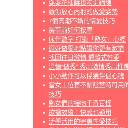
耍耍花樣讓接吻更銷魂
讓你放心內射的做愛姿勢
7個高潮不斷的情愛技巧
房事前如何按摩
床伴數字 打造「熟女」心經
選好做愛地點讓你更有激情
找回往日激情 偏離式性愛
溫情“做秀” 秀出激情秀出性
小小動作可以俘獲伴侶心魂
當女上位套不緊陰莖時可用
技巧
熟女們的接吻千奇百怪
欲擒故縱：快感也適用
活學活用的完美性愛技巧