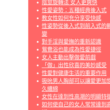
陰莖旋轉法 女人更爽快
性愛姿勢：五種經典後入式
教女性如何充分享受快感
性姿勢從後入式到前入式的
變
對手淫與愛撫的重新認識
鴛鴦浴也能成為性愛捷徑
女人主動出擊做愛前戲
「做」出性欣喜的美妙感受
性愛對健康生活的重要作用
吸吮男人胸部可以讓愛更加
久纏綿
女性在達到性高潮的明顯特
如何使自己的女人常常達到