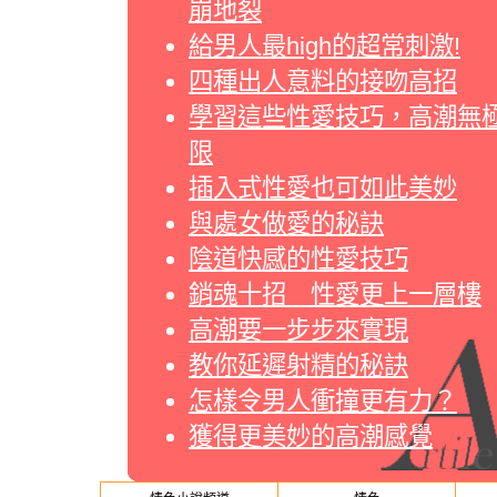
崩地裂
給男人最high的超常刺激!
四種出人意料的接吻高招
學習這些性愛技巧，高潮無
限
插入式性愛也可如此美妙
與處女做愛的秘訣
陰道快感的性愛技巧
銷魂十招 性愛更上一層樓
高潮要一步步來實現
教你延遲射精的秘訣
怎樣令男人衝撞更有力？
獲得更美妙的高潮感覺