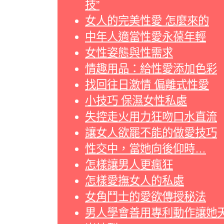
技”
女人的完美性愛 怎麼來的
中年人適當性愛永葆年輕
女性姿態與性需求
情趣用品：給性愛添加色彩
找回往日激情 偏離式性愛
小技巧 保濕女性私處
失控走火用力狂吻口水直流
讓女人欲罷不能的做愛技巧
性交中，當她向後仰時…
怎樣讓男人更瘋狂
怎樣愛撫女人的私處
女角鬥士的愛欲傳授秘法
男人學會善用專利動作讓她